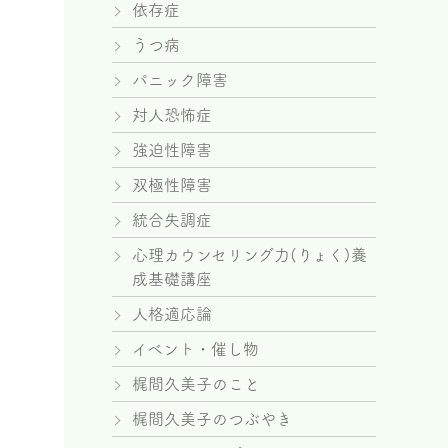
依存症
うつ病
パニック障害
対人恐怖症
強迫性障害
双極性障害
統合失調症
心理カウンセリング力(りょく)養
成基礎講座
人格適応論
イベント・催し物
梶間久美子のこと
梶間久美子のつぶやき