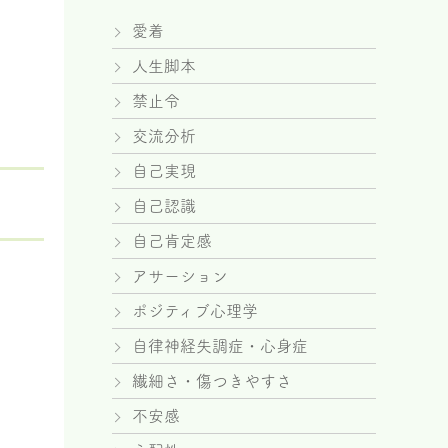
愛着
人生脚本
禁止令
交流分析
自己実現
自己認識
自己肯定感
アサーション
ポジティブ心理学
自律神経失調症・心身症
繊細さ・傷つきやすさ
不安感