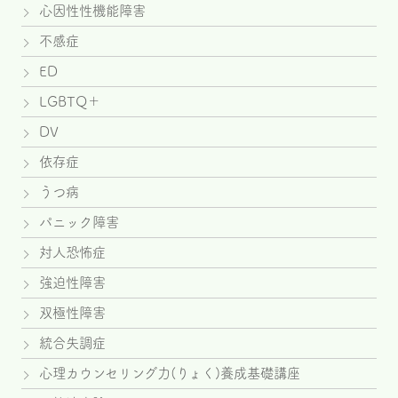
心因性性機能障害
不感症
ED
LGBTQ＋
DV
依存症
うつ病
パニック障害
対人恐怖症
強迫性障害
双極性障害
統合失調症
心理カウンセリング力(りょく)養成基礎講座