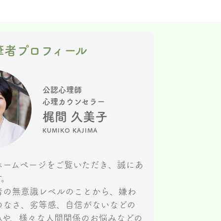
筆者プロフィール
公認心理師
心理カウンセラー
梶間 久美子
KUMIKO KAJIMA
ホームページをご覧いただき、誠にあ
す。
着の無意識レベルのことから、嫌わ
のなさ、劣等感、自信がないなどの
みや、様々な人間関係のお悩みなどの