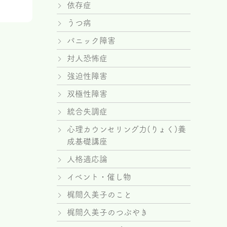
依存症
うつ病
パニック障害
対人恐怖症
強迫性障害
双極性障害
統合失調症
心理カウンセリング力(りょく)養
成基礎講座
人格適応論
イベント・催し物
梶間久美子のこと
梶間久美子のつぶやき